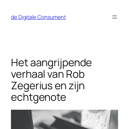
Ga
naar
de Digitale Consument
de
inhoud
Het aangrijpende
verhaal van Rob
Zegerius en zijn
echtgenote