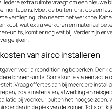
ee. Iedere extra ruimte vraagt om een nieuwe b
e montage is. Moet de buiten-unit op een last
ste verdieping, dan neemt het werk toe. Kab
n koof, wat extra werkuren en materiaal betek
nnen-units, komt er nog wat bij. Verder zijn er 
 vergelijken.
kosten van airco installeren
itgaven voor airconditioning beperken. Denk e
dere binnen-units. Soms kun je via een actie o
elt. Vraag offertes aan bij meerdere installate
begrepen, zoals materialen, afwerking en reisge
allatie bij voorkeur buiten het hoogseizoen, w
inder dan in de piek van de zomer. Tot slot: ki