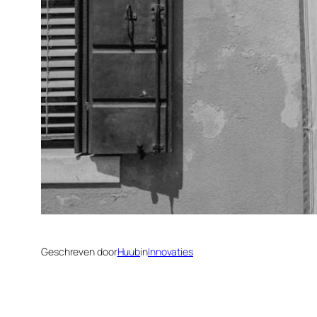
Geschreven door
Huub
in
Innovaties